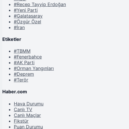
#Recep Tayyip Erdoğan
#Yeni Parti
#Galatasaray
#Özgür Özel
#İran
Etiketler
#TBMM
#Fenerbahçe
#AK Parti
#Orman Yangınları
#Deprem
#Terör
Haber.com
Hava Durumu
Canlı TV
Canlı Maçlar
Fikstür
Puan Durumu