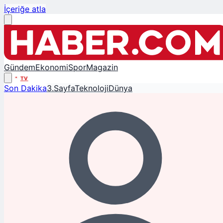
İçeriğe atla
Gündem
Ekonomi
Spor
Magazin
TV
Son Dakika
3.Sayfa
Teknoloji
Dünya