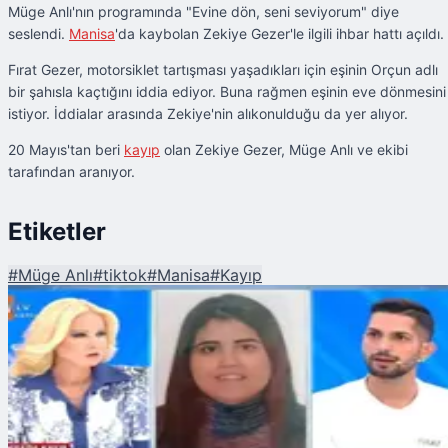
Müge Anlı'nın programında "Evine dön, seni seviyorum" diye
seslendi.
Manisa
'da kaybolan Zekiye Gezer'le ilgili ihbar hattı açıldı.
Fırat Gezer, motorsiklet tartışması yaşadıkları için eşinin Orçun adlı
bir şahısla kaçtığını iddia ediyor. Buna rağmen eşinin eve dönmesini
istiyor. İddialar arasında Zekiye'nin alıkonulduğu da yer alıyor.
20 Mayıs'tan beri
kayıp
olan Zekiye Gezer, Müge Anlı ve ekibi
tarafından aranıyor.
Etiketler
#
Müge Anlı
#
tiktok
#
Manisa
#
Kayıp
Şu An Okunan
Eşini TikTok'ta Tanıştığı Biri Yüzünden Terk Etti: 19 Yaşındaki Zekiye Geze
Müge Anlı'da Aranıyor!