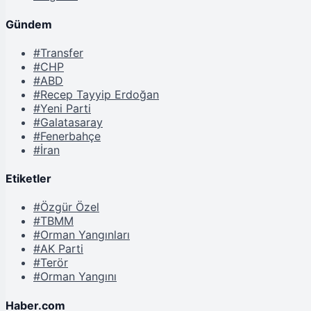
Gündem
#Transfer
#CHP
#ABD
#Recep Tayyip Erdoğan
#Yeni Parti
#Galatasaray
#Fenerbahçe
#İran
Etiketler
#Özgür Özel
#TBMM
#Orman Yangınları
#AK Parti
#Terör
#Orman Yangını
Haber.com