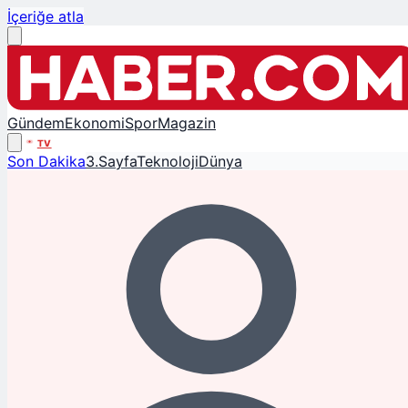
İçeriğe atla
Gündem
Ekonomi
Spor
Magazin
TV
Son Dakika
3.Sayfa
Teknoloji
Dünya