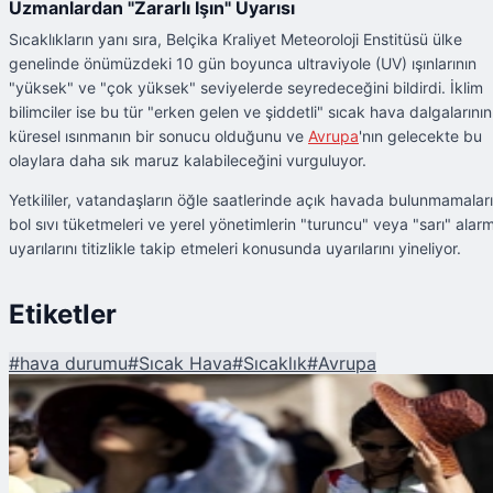
Uzmanlardan "Zararlı Işın" Uyarısı
Sıcaklıkların yanı sıra, Belçika Kraliyet Meteoroloji Enstitüsü ülke
genelinde önümüzdeki 10 gün boyunca ultraviyole (UV) ışınlarının
"yüksek" ve "çok yüksek" seviyelerde seyredeceğini bildirdi. İklim
bilimciler ise bu tür "erken gelen ve şiddetli" sıcak hava dalgalarının
küresel ısınmanın bir sonucu olduğunu ve
Avrupa
'nın gelecekte bu
olaylara daha sık maruz kalabileceğini vurguluyor.
Yetkililer, vatandaşların öğle saatlerinde açık havada bulunmamaları
bol sıvı tüketmeleri ve yerel yönetimlerin "turuncu" veya "sarı" alar
uyarılarını titizlikle takip etmeleri konusunda uyarılarını yineliyor.
Etiketler
#
hava durumu
#
Sıcak Hava
#
Sıcaklık
#
Avrupa
Şu An Okunan