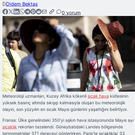
D
Didem Bektaş
0
yorum
Meteoroloji uzmanları, Kuzey Afrika kökenli
sıcak hava
kütlesinin
yüksek basınç altında sıkışıp kalmasıyla oluşan bu meteorolojik
olayın, son yüzyılın en sıcak Mayıs günlerini yaşattığını belirtiyor.
Fransa: Ülke genelindeki 350'yi aşkın hava istasyonunda Mayıs ayı
sıcaklık
rekorları tazelendi. Güneybatıdaki Landes bölgesinde
termometreler 37,1 dereceyi gösterirken, Paris'te sıcaklıklar 33