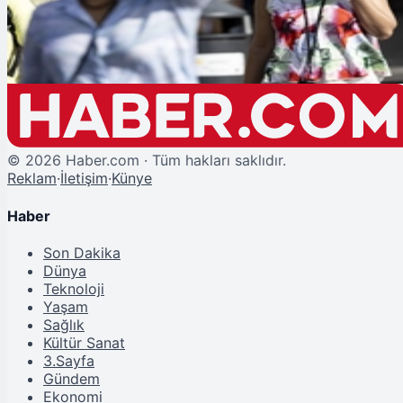
Avrupa'da Mayıs Ayında Tarihi Sıcaklar!
©
2026
Haber.com · Tüm hakları saklıdır.
Reklam
·
İletişim
·
Künye
Haber
Son Dakika
Dünya
Teknoloji
Yaşam
Sağlık
Kültür Sanat
3.Sayfa
Gündem
Ekonomi