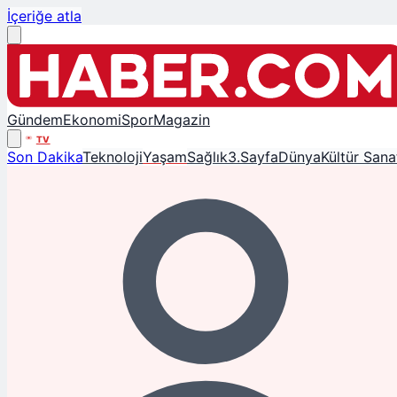
İçeriğe atla
Gündem
Ekonomi
Spor
Magazin
TV
Son Dakika
Teknoloji
Yaşam
Sağlık
3.Sayfa
Dünya
Kültür Sana