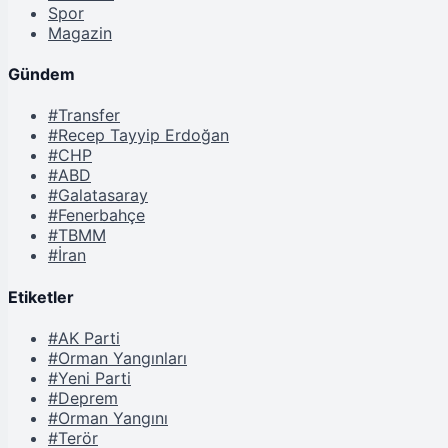
Spor
Magazin
Gündem
#Transfer
#Recep Tayyip Erdoğan
#CHP
#ABD
#Galatasaray
#Fenerbahçe
#TBMM
#İran
Etiketler
#AK Parti
#Orman Yangınları
#Yeni Parti
#Deprem
#Orman Yangını
#Terör