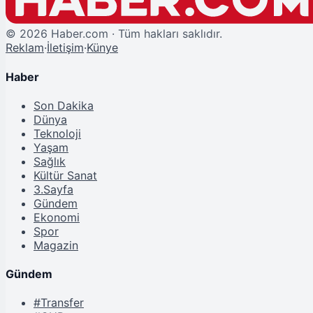
©
2026
Haber.com · Tüm hakları saklıdır.
Reklam
·
İletişim
·
Künye
Haber
Son Dakika
Dünya
Teknoloji
Yaşam
Sağlık
Kültür Sanat
3.Sayfa
Gündem
Ekonomi
Spor
Magazin
Gündem
#Transfer