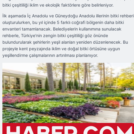
bitki çeşitliliği iklim ve ekolojik faktörlere göre belirleniyor.
İlk aşamada İç Anadolu ve Güneydoğu Anadolu illerinin bitki rehberi
oluşturulurken, bu yıl içinde 5 farklı coğrafi bölgenin daha bitki
envanteri tamamlanacak. Belediyelerin kullanımına sunulacak
rehberle, Türkiye'nin zengin bitki çeşitliliği göz önünde
bulundurularak şehirlerin yeşil alanları yeniden düzenlenecek. Bu
projeyle kent peyzajında iklim ve doğal bitki örtüsüne uygun
yeşillendirme çalışmalarının artırılması planlanıyor.
Şu An Okunan
81 İlin Bitki Rehberi Hazırlanıyor