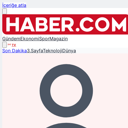
İçeriğe atla
Gündem
Ekonomi
Spor
Magazin
TV
Son Dakika
3.Sayfa
Teknoloji
Dünya