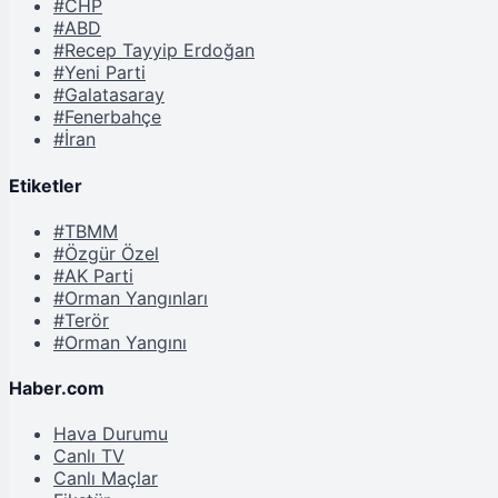
#CHP
#ABD
#Recep Tayyip Erdoğan
#Yeni Parti
#Galatasaray
#Fenerbahçe
#İran
Etiketler
#TBMM
#Özgür Özel
#AK Parti
#Orman Yangınları
#Terör
#Orman Yangını
Haber.com
Hava Durumu
Canlı TV
Canlı Maçlar