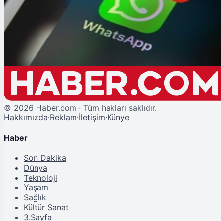
WhatsApp'ta Büyük Arayüz Değişikliği: Durum Güncellemeleri Artık Ana
Ekranda!
©
2026
Haber.com · Tüm hakları saklıdır.
Hakkımızda
·
Reklam
·
İletişim
·
Künye
Haber
Son Dakika
Dünya
Teknoloji
Yaşam
Sağlık
Kültür Sanat
3.Sayfa