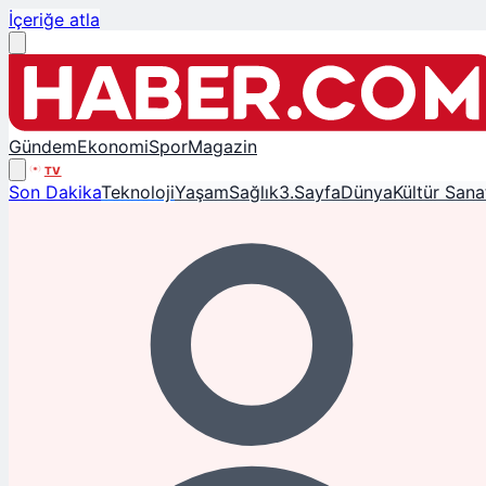
İçeriğe atla
Gündem
Ekonomi
Spor
Magazin
TV
Son Dakika
Teknoloji
Yaşam
Sağlık
3.Sayfa
Dünya
Kültür Sana