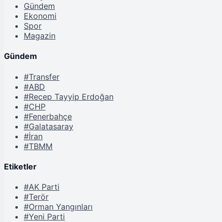
Gündem
Ekonomi
Spor
Magazin
Gündem
#Transfer
#ABD
#Recep Tayyip Erdoğan
#CHP
#Fenerbahçe
#Galatasaray
#İran
#TBMM
Etiketler
#AK Parti
#Terör
#Orman Yangınları
#Yeni Parti