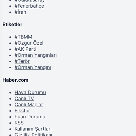
#Fenerbahçe
#İran
Etiketler
#TBMM
#Özgür Özel
#AK Parti
#Orman Yangınları
#Terör
#Orman Yangını
Haber.com
Hava Durumu
Canlı TV
Canlı Maçlar
Fikstür
Puan Durumu
RSS
Kullanım Şartları
Gizlilik Politikası