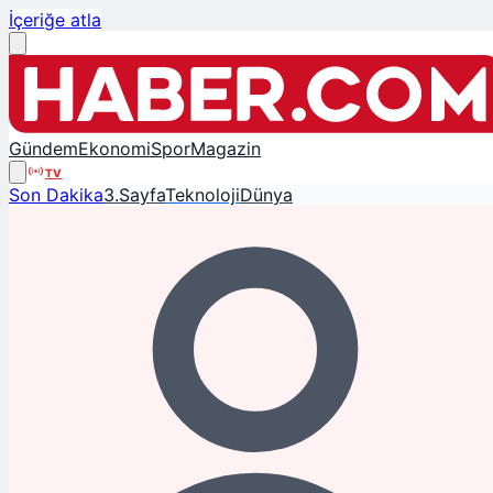
İçeriğe atla
Gündem
Ekonomi
Spor
Magazin
TV
Son Dakika
3.Sayfa
Teknoloji
Dünya