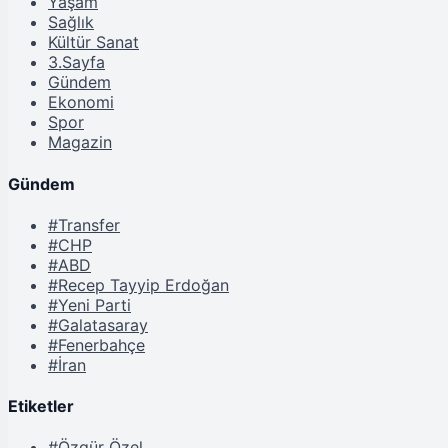
Yaşam
Sağlık
Kültür Sanat
3.Sayfa
Gündem
Ekonomi
Spor
Magazin
Gündem
#Transfer
#CHP
#ABD
#Recep Tayyip Erdoğan
#Yeni Parti
#Galatasaray
#Fenerbahçe
#İran
Etiketler
#Özgür Özel