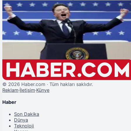
Şu An Okunan
Elon Musk, DOGE Başkanlığından Ayrıldığını Açıkladı
©
2026
Haber.com · Tüm hakları saklıdır.
Reklam
·
İletişim
·
Künye
Haber
Son Dakika
Dünya
Teknoloji