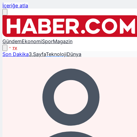
İçeriğe atla
Gündem
Ekonomi
Spor
Magazin
TV
Son Dakika
3.Sayfa
Teknoloji
Dünya