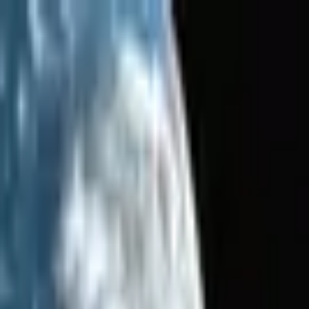
İçeriğe atla
Gündem
Ekonomi
Spor
Magazin
TV
Son Dakika
3.Sayfa
Teknoloji
Dünya