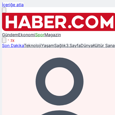
İçeriğe atla
Gündem
Ekonomi
Spor
Magazin
TV
Son Dakika
Teknoloji
Yaşam
Sağlık
3.Sayfa
Dünya
Kültür Sana