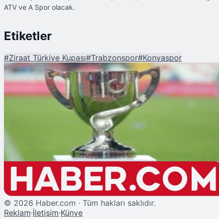
ATV ve A Spor olacak.
Etiketler
#
Ziraat Türkiye Kupası
#
Trabzonspor
#
Konyaspor
Şu An Okunan
Ziraat Türkiye Kupası'nda Finalin Adı: Konyaspor - Trabzonspor!
©
2026
Haber.com · Tüm hakları saklıdır.
Reklam
·
İletişim
·
Künye