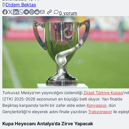
D
Didem Bektaş
0
yorum
Turkuvaz Medya’nın yayıncılığını üstlendiği
Ziraat Türkiye Kupası
’n
(ZTK) 2025-2026 sezonunun en büyüğü belli oluyor. Yarı finalde
Beşiktaş karşısında tarihi bir zafer elde eden
Konyaspor
, dün
Gençlerbirliği’ni eleyerek adını finale yazdıran
Trabzonspor
ile eşleşt
Kupa Heyecanı Antalya’da Zirve Yapacak