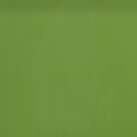
İçeriğe atla
Gündem
Ekonomi
Spor
Magazin
TV
Son Dakika
Teknoloji
Yaşam
Sağlık
3.Sayfa
Dünya
Kültür Sana