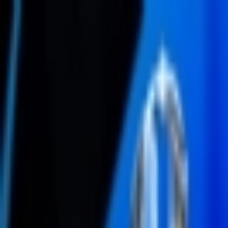
İçeriğe atla
Gündem
Ekonomi
Didem Bektaş
Spor
Magazin
Köşe Yazarı
TV
Son Dakika
Teknoloji
Yaşam
Sağlık
3.Sayfa
Dünya
Kültür Sana