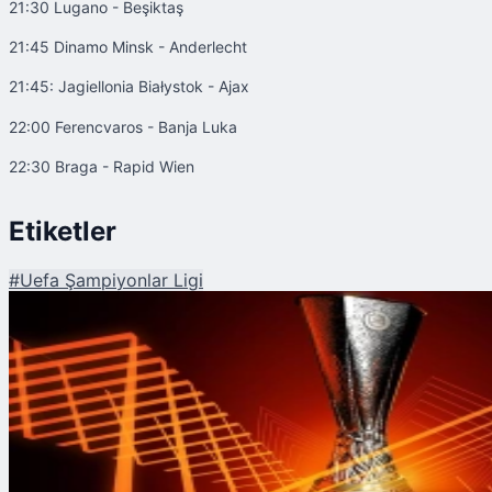
21:30 Lugano - Beşiktaş
21:45 Dinamo Minsk - Anderlecht
21:45: Jagiellonia Białystok - Ajax
22:00 Ferencvaros - Banja Luka
22:30 Braga - Rapid Wien
Etiketler
#
Uefa Şampiyonlar Ligi
Şu An Okunan
UEFA Avrupa Ligi Play-Off Heyecanı Başlıyor