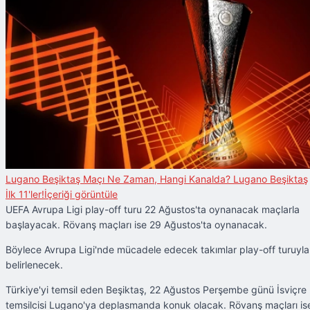
Lugano Beşiktaş Maçı Ne Zaman, Hangi Kanalda? Lugano Beşiktaş
İlk 11'ler!
İçeriği görüntüle
UEFA Avrupa Ligi play-off turu 22 Ağustos'ta oynanacak maçlarla
başlayacak. Rövanş maçları ise 29 Ağustos'ta oynanacak.
Böylece Avrupa Ligi'nde mücadele edecek takımlar play-off turuyla
belirlenecek.
Türkiye'yi temsil eden Beşiktaş, 22 Ağustos Perşembe günü İsviçre
temsilcisi Lugano'ya deplasmanda konuk olacak. Rövanş maçları is