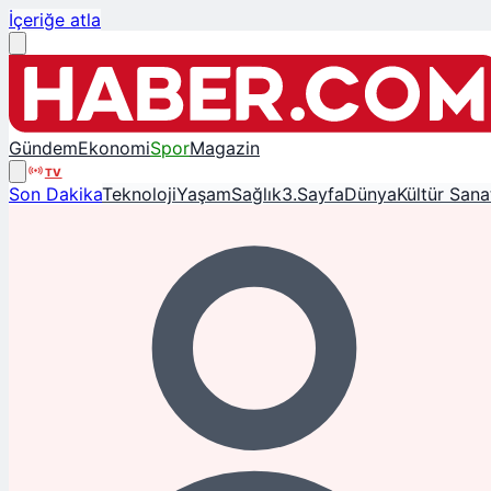
İçeriğe atla
Gündem
Ekonomi
Spor
Magazin
TV
Son Dakika
Teknoloji
Yaşam
Sağlık
3.Sayfa
Dünya
Kültür Sana