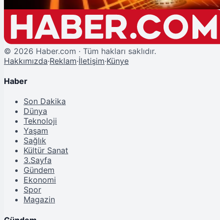
©
2026
Haber.com · Tüm hakları saklıdır.
Hakkımızda
·
Reklam
·
İletişim
·
Künye
Haber
Son Dakika
Dünya
Teknoloji
Yaşam
Sağlık
Kültür Sanat
3.Sayfa
Gündem
Ekonomi
Spor
Magazin
Gündem