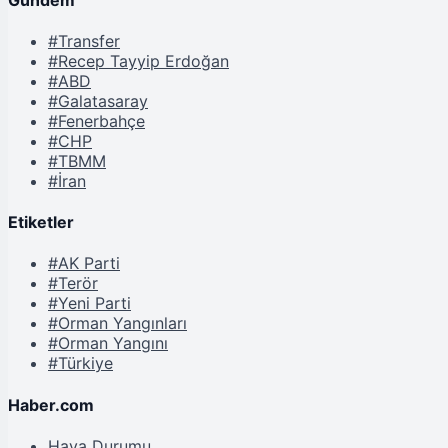
#Transfer
#Recep Tayyip Erdoğan
#ABD
#Galatasaray
#Fenerbahçe
#CHP
#TBMM
#İran
Etiketler
#AK Parti
#Terör
#Yeni Parti
#Orman Yangınları
#Orman Yangını
#Türkiye
Haber.com
Hava Durumu