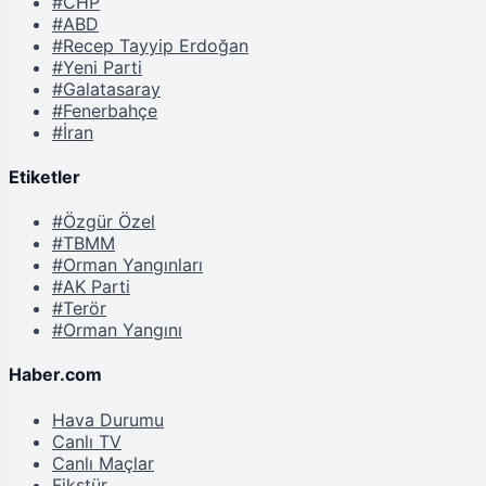
#CHP
#ABD
#Recep Tayyip Erdoğan
#Yeni Parti
#Galatasaray
#Fenerbahçe
#İran
Etiketler
#Özgür Özel
#TBMM
#Orman Yangınları
#AK Parti
#Terör
#Orman Yangını
Haber.com
Hava Durumu
Canlı TV
Canlı Maçlar
Fikstür