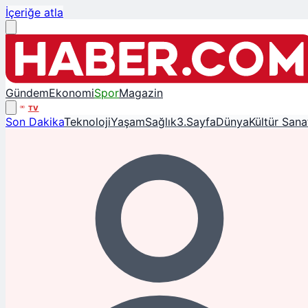
İçeriğe atla
Gündem
Ekonomi
Spor
Magazin
TV
Son Dakika
Teknoloji
Yaşam
Sağlık
3.Sayfa
Dünya
Kültür Sana