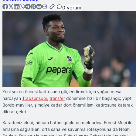
0
yorum
Yeni sezon öncesi kadrosunu güçlendirmek için yoğun mesai
harcayan
Trabzonspor
,
transfer
dönemine hızlı bir başlangıç yaptı.
Bordo-mavililer, şimdiye kadar dört önemli ismi kadrosuna katarak
dikkat çekti.
Karadeniz ekibi, hücum hattını güçlendirmek adına Ernest Muçi ile
anlaşma sağlarken, orta saha ve savunma rotasyonuna da Noah
Saviolo, Ruslan Malinovskyi ve Sidny Lopes Cabral takviyelerini