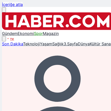
İçeriğe atla
Gündem
Ekonomi
Spor
Magazin
TV
Son Dakika
Teknoloji
Yaşam
Sağlık
3.Sayfa
Dünya
Kültür Sana