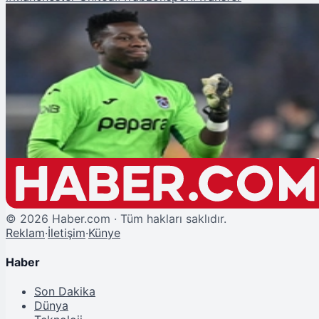
Şu An Okunan
Trabzonspor Transferde Vites Yükseltti! Andre Onana Yeniden Kiralanma
İsteniyor
©
2026
Haber.com · Tüm hakları saklıdır.
Reklam
·
İletişim
·
Künye
Haber
Son Dakika
Dünya