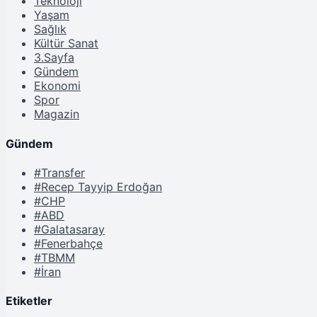
Teknoloji
Yaşam
Sağlık
Kültür Sanat
3.Sayfa
Gündem
Ekonomi
Spor
Magazin
Gündem
#Transfer
#Recep Tayyip Erdoğan
#CHP
#ABD
#Galatasaray
#Fenerbahçe
#TBMM
#İran
Etiketler