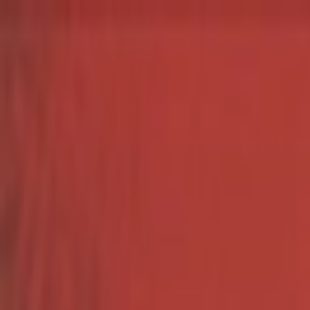
İçeriğe atla
Gündem
Ekonomi
Spor
Magazin
TV
Son Dakika
Teknoloji
Yaşam
Sağlık
3.Sayfa
Dünya
Kültür Sana