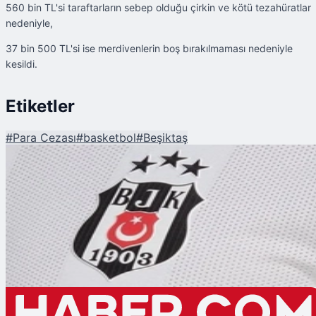
560 bin TL'si taraftarların sebep olduğu çirkin ve kötü tezahüratlar
nedeniyle,
37 bin 500 TL'si ise merdivenlerin boş bırakılmaması nedeniyle
kesildi.
Etiketler
#
Para Cezası
#
basketbol
#
Beşiktaş
Şu An Okunan
TBF Disiplin Kurulundan Beşiktaş'a Para Cezası