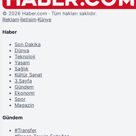
©
2026
Haber.com · Tüm hakları saklıdır.
Reklam
·
İletişim
·
Künye
Haber
Son Dakika
Dünya
Teknoloji
Yaşam
Sağlık
Kültür Sanat
3.Sayfa
Gündem
Ekonomi
Spor
Magazin
Gündem
#Transfer