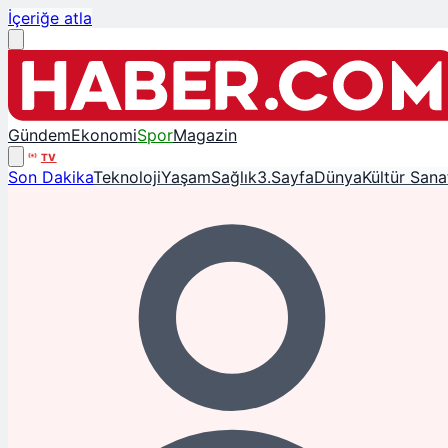
İçeriğe atla
Gündem
Ekonomi
Spor
Magazin
TV
Son Dakika
Teknoloji
Yaşam
Sağlık
3.Sayfa
Dünya
Kültür Sana