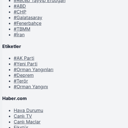
#Recep Tayyip Erdoğan
#ABD
#CHP
#Galatasaray
#Fenerbahçe
#TBMM
#İran
Etiketler
#AK Parti
#Yeni Parti
#Orman Yangınları
#Deprem
#Terör
#Orman Yangını
Haber.com
Hava Durumu
Canlı TV
Canlı Maçlar
Fikstür