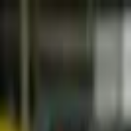
İçeriğe atla
Gündem
Ekonomi
Spor
Magazin
TV
Son Dakika
3.Sayfa
Teknoloji
Dünya