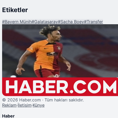
Etiketler
#
Bayern Münih
#
Galatasaray
#
Sacha Boey
#
Transfer
Şu An Okunan
Rekor Transfer Yuvaya Döndü: Sacha Boey Yeniden Galatasaray'da!
©
2026
Haber.com · Tüm hakları saklıdır.
Reklam
·
İletişim
·
Künye
Haber