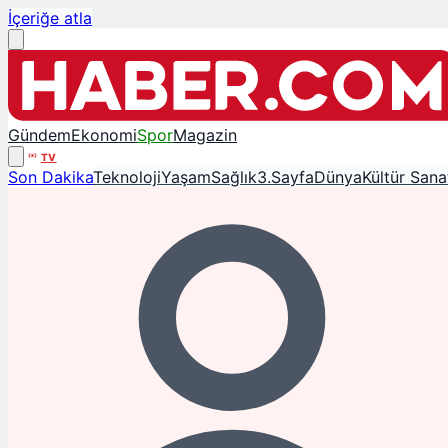
İçeriğe atla
Gündem
Ekonomi
Spor
Magazin
TV
Son Dakika
Teknoloji
Yaşam
Sağlık
3.Sayfa
Dünya
Kültür Sana