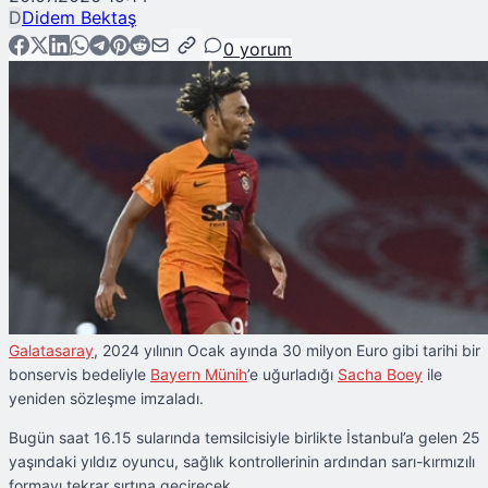
D
Didem Bektaş
0
yorum
Galatasaray
, 2024 yılının Ocak ayında 30 milyon Euro gibi tarihi bir
bonservis bedeliyle
Bayern Münih
’e uğurladığı
Sacha Boey
ile
yeniden sözleşme imzaladı.
Bugün saat 16.15 sularında temsilcisiyle birlikte İstanbul’a gelen 25
yaşındaki yıldız oyuncu, sağlık kontrollerinin ardından sarı-kırmızılı
formayı tekrar sırtına geçirecek.