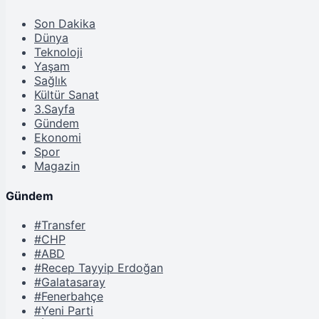
Son Dakika
Dünya
Teknoloji
Yaşam
Sağlık
Kültür Sanat
3.Sayfa
Gündem
Ekonomi
Spor
Magazin
Gündem
#Transfer
#CHP
#ABD
#Recep Tayyip Erdoğan
#Galatasaray
#Fenerbahçe
#Yeni Parti