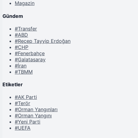
Magazin
Gündem
#Transfer
#ABD
#Recep Tayyip Erdoğan
#CHP
#Fenerbahçe
#Galatasaray
#İran
#TBMM
Etiketler
#AK Parti
#Terör
#Orman Yangınları
#Orman Yangını
#Yeni Parti
#UEFA