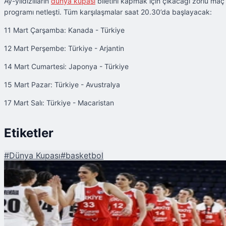
Ay-yıldızlıların
dünya kupası
biletini kapmak için çıkacağı zorlu maç
programı netleşti. Tüm karşılaşmalar saat 20.30’da başlayacak:
11 Mart Çarşamba: Kanada - Türkiye
12 Mart Perşembe: Türkiye - Arjantin
14 Mart Cumartesi: Japonya - Türkiye
15 Mart Pazar: Türkiye - Avustralya
17 Mart Salı: Türkiye - Macaristan
Etiketler
#
Dünya Kupası
#
basketbol
Şu An Okunan