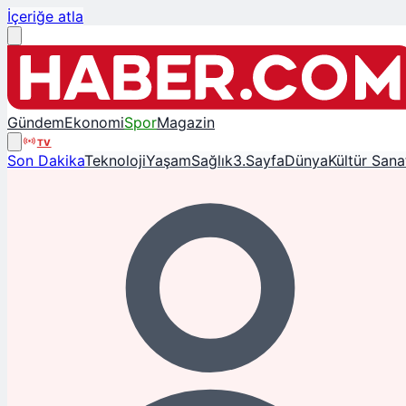
İçeriğe atla
Gündem
Ekonomi
Spor
Magazin
TV
Son Dakika
Teknoloji
Yaşam
Sağlık
3.Sayfa
Dünya
Kültür Sana