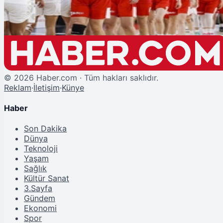
Potanın Perileri Dünya Kupası Yolunda
©
2026
Haber.com · Tüm hakları saklıdır.
Reklam
·
İletişim
·
Künye
Haber
Son Dakika
Dünya
Teknoloji
Yaşam
Sağlık
Kültür Sanat
3.Sayfa
Gündem
Ekonomi
Spor