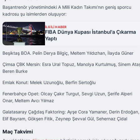
Başantrenör yönetimindeki A Milli Kadın Takımı’nın geniş sporcu
kadrosu şu isimlerden oluşuyor:
İLGİLİ HABER
FIBA Dünya Kupası İstanbul'a Çıkarma
Yaptı
Beşiktaş BOA. Pelin Derya Bilgiç, Meltem Yıldızhan, İlayda Güner
Çimsa ÇBK Mersin: Esra Ural Topuz, Manolya Kurtulmuş, Sinem Ata
Beren Burke
Emlak Konut: Melek Uzunoğlu, Berfin Sertoğlu
Fenerbahçe Opet: Olcay Çakır Turgut, Sevgi Uzun, Şerife Alperi
Onar, Meltem Avcı Yılmaz
Galatasaray Çağdaş Faktoring: Ayşe Cora Yamaner, Derin Erdoğan,
Elif Bayram, Gökşen Fitik, Zeynep Şevval Gül, Sehernaz Çidal
Maç Takvimi