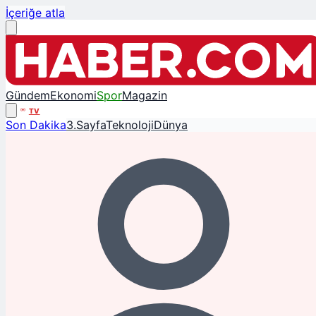
İçeriğe atla
Gündem
Ekonomi
Spor
Magazin
TV
Son Dakika
3.Sayfa
Teknoloji
Dünya