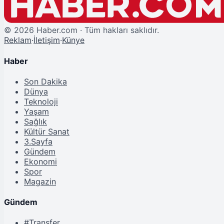
©
2026
Haber.com · Tüm hakları saklıdır.
Reklam
·
İletişim
·
Künye
Haber
Son Dakika
Dünya
Teknoloji
Yaşam
Sağlık
Kültür Sanat
3.Sayfa
Gündem
Ekonomi
Spor
Magazin
Gündem
#Transfer