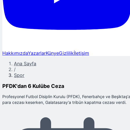
Hakkımızda
Yazarlar
Künye
Gizlilik
İletişim
Ana Sayfa
/
Spor
PFDK'dan 6 Kulübe Ceza
Profesyonel Futbol Disiplin Kurulu (PFDK), Fenerbahçe ve Beşiktaş'
para cezası keserken, Galatasaray'a tribün kapatma cezası verdi.