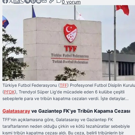
0
yorum
Türkiye Futbol Federasyonu (
TFF
) Profesyonel Futbol Disiplin Kurul
(
PFDK
), Trendyol Süper Lig'de mücadele eden 6 kulübe çeşitli
sebeplerle para ve tribün kapatma cezaları verdi. İşte detaylar...
Galatasaray
ve Gaziantep FK’ye Tribün Kapama Cezası
TFF’nin açıklamasına göre, Galatasaray ve Gaziantep FK
taraftarlarının neden olduğu çirkin ve kötü tezahüratlar sebebiyle
kısmi tribün kapatma cezası aldı. Bu ceza, belirli tribünlerin bir