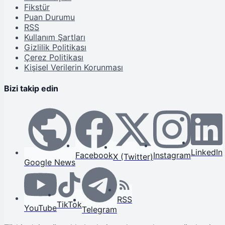
Fikstür
Puan Durumu
RSS
Kullanım Şartları
Gizlilik Politikası
Çerez Politikası
Kişisel Verilerin Korunması
Bizi takip edin
LinkedIn
Facebook
Instagram
X (Twitter)
Google News
RSS
TikTok
YouTube
Telegram