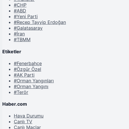
#CHP
#ABD
#Yeni Parti
#Recep Tayyip Erdoğan
#Galatasaray
#İran
#TBMM
Etiketler
#Fenerbahçe
#Özgür Özel
#AK Parti
#Orman Yangınları
#Orman Yangını
#Terör
Haber.com
Hava Durumu
Canlı TV
Canlı Maçlar