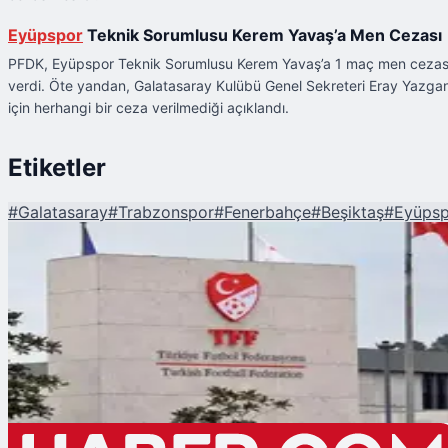
Eyüpspor
Teknik Sorumlusu Kerem Yavaş’a Men Cezası
PFDK, Eyüpspor Teknik Sorumlusu Kerem Yavaş’a 1 maç men cezas
verdi. Öte yandan, Galatasaray Kulübü Genel Sekreteri Eray Yazga
için herhangi bir ceza verilmediği açıklandı.
Etiketler
#
Galatasaray
#
Trabzonspor
#
Fenerbahçe
#
Beşiktaş
#
Eyüpsp
Şu An Okunan
PFDK'dan 6 Kulübe Ceza