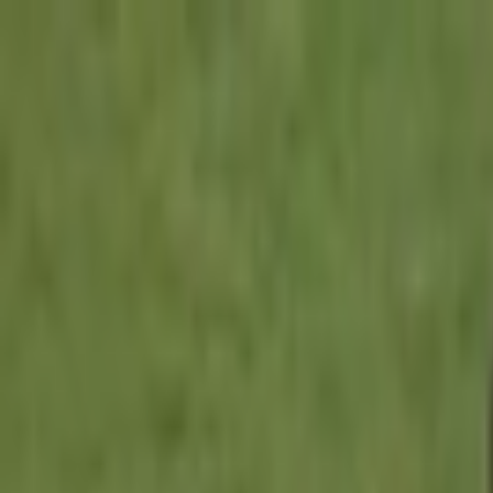
İçeriğe atla
Gündem
Ekonomi
Spor
Magazin
TV
Son Dakika
Teknoloji
Yaşam
Sağlık
3.Sayfa
Dünya
Kültür Sana