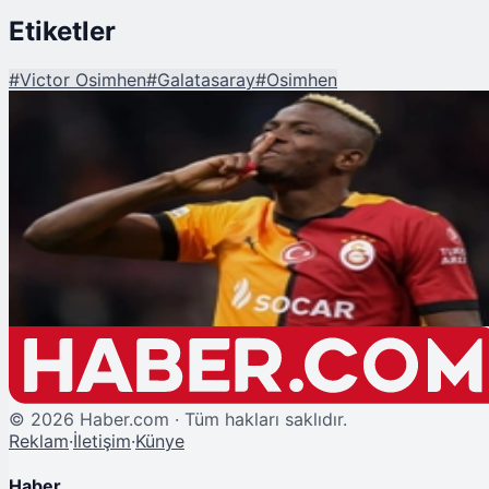
Etiketler
#
Victor Osimhen
#
Galatasaray
#
Osimhen
Şu An Okunan
Nijerya Milli Takımı Cephesinden Flaş 'Osimhen' Açıklaması!
Galatasaray'dan Ayrılıyor mu?
©
2026
Haber.com · Tüm hakları saklıdır.
Reklam
·
İletişim
·
Künye
Haber