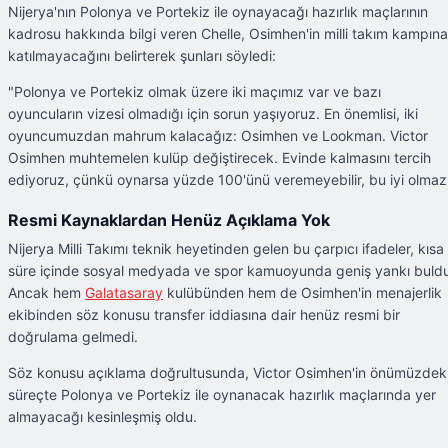
Nijerya'nın Polonya ve Portekiz ile oynayacağı hazırlık maçlarının
kadrosu hakkında bilgi veren Chelle, Osimhen'in milli takım kampına
katılmayacağını belirterek şunları söyledi:
"Polonya ve Portekiz olmak üzere iki maçımız var ve bazı
oyuncuların vizesi olmadığı için sorun yaşıyoruz. En önemlisi, iki
oyuncumuzdan mahrum kalacağız: Osimhen ve Lookman. Victor
Osimhen muhtemelen kulüp değiştirecek. Evinde kalmasını tercih
ediyoruz, çünkü oynarsa yüzde 100'ünü veremeyebilir, bu iyi olmaz
Resmi Kaynaklardan Henüz Açıklama Yok
Nijerya Milli Takımı teknik heyetinden gelen bu çarpıcı ifadeler, kısa
süre içinde sosyal medyada ve spor kamuoyunda geniş yankı buld
Ancak hem
Galatasaray
kulübünden hem de Osimhen'in menajerlik
ekibinden söz konusu transfer iddiasına dair henüz resmi bir
doğrulama gelmedi.
Söz konusu açıklama doğrultusunda, Victor Osimhen'in önümüzdek
süreçte Polonya ve Portekiz ile oynanacak hazırlık maçlarında yer
almayacağı kesinleşmiş oldu.