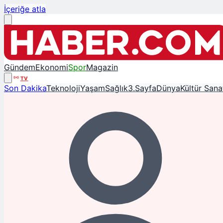
İçeriğe atla
Gündem
Ekonomi
Spor
Magazin
TV
Son Dakika
Teknoloji
Yaşam
Sağlık
3.Sayfa
Dünya
Kültür Sana