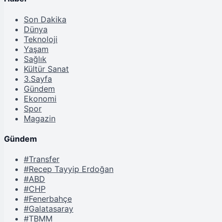
Son Dakika
Dünya
Teknoloji
Yaşam
Sağlık
Kültür Sanat
3.Sayfa
Gündem
Ekonomi
Spor
Magazin
Gündem
#Transfer
#Recep Tayyip Erdoğan
#ABD
#CHP
#Fenerbahçe
#Galatasaray
#TBMM