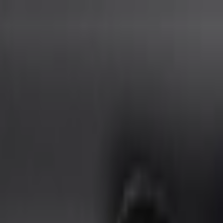
İçeriğe atla
Gündem
Ekonomi
Spor
Magazin
TV
Son Dakika
Teknoloji
Yaşam
Sağlık
3.Sayfa
Dünya
Kültür Sana