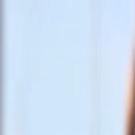
İçeriğe atla
Gündem
Ekonomi
Spor
Magazin
TV
Son Dakika
Teknoloji
Yaşam
Sağlık
3.Sayfa
Dünya
Kültür Sana