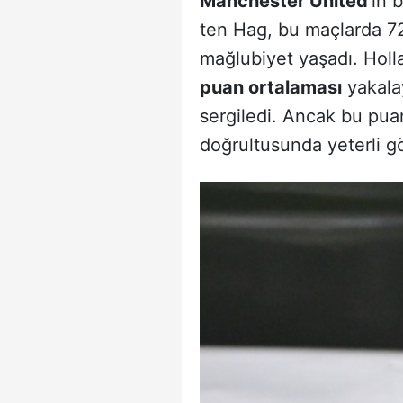
Manchester United
'ın 
ten Hag, bu maçlarda 72
mağlubiyet yaşadı. Holl
puan ortalaması
yakala
sergiledi. Ancak bu pua
doğrultusunda yeterli g