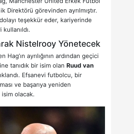
Hag, Manchester United Erkek Futbol
k Direktörü görevinden ayrılmıştır.
dolayı teşekkür eder, kariyerinde
i kullanıldı.
arak Nistelrooy Yönetecek
n Hag’ın ayrılığının ardından geçici
ine tanıdık bir isim olan
Ruud van
çıklandı. Efsanevi futbolcu, bir
laması ve başarıya yeniden
isim olacak.