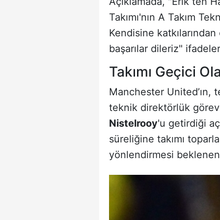
Açıklamada, "Erik ten 
Takımı'nın A Takım Tekni
Kendisine katkılarından 
başarılar dileriz" ifadeler
Takımı Geçici Ol
Manchester United’ın, te
teknik direktörlük görev
Nistelrooy
'u getirdiği a
süreliğine takımı topar
yönlendirmesi beklenen 