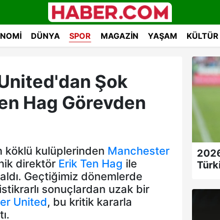
NOMI
DÜNYA
SPOR
MAGAZIN
YAŞAM
KÜLTÜR
United'dan Şok
k ten Hag Görevden
in köklü kulüplerinden
Manchester
2026
knik direktör
Erik Ten Hag
ile
Türk
ı aldı. Geçtiğimiz dönemlerde
istikrarlı sonuçlardan uzak bir
er United
, bu kritik kararla
tı.