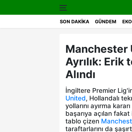
SON DAKIKA
GÜNDEM
EKO
Manchester 
Ayrılık: Eri
Alındı
İngiltere Premier Lig'
United
, Hollandalı te
yollarını ayırma karar
başarıya açılan fakat 
tablo çizen
Manchest
taraftarlarını da şaşırt