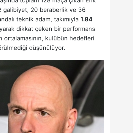
başında toplam 128 maça çıkan Erik
 galibiyet, 20 beraberlik ve 36
andalı teknik adam, takımıyla
1.84
yarak dikkat çeken bir performans
n ortalamasının, kulübün hedefleri
örülmediği düşünülüyor.