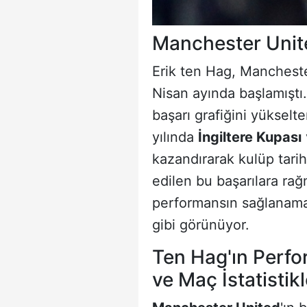
Manchester Unite
Erik ten Hag, Mancheste
Nisan ayında başlamıştı
başarı grafiğini yüksel
yılında
İngiltere Kupası
kazandırarak kulüp tarih
edilen bu başarılara ra
performansın sağlanamam
gibi görünüyor.
Ten Hag'ın Perfo
ve Maç İstatistikl