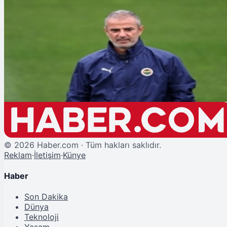
Şu An Okunan
İsmail Kartal'dan Fenerbahçe Açıklaması: "Kimseye Kırgınlığım Yok"
©
2026
Haber.com · Tüm hakları saklıdır.
Reklam
·
İletişim
·
Künye
Haber
Son Dakika
Dünya
Teknoloji