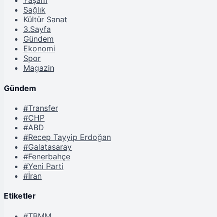
Yaşam
Sağlık
Kültür Sanat
3.Sayfa
Gündem
Ekonomi
Spor
Magazin
Gündem
#Transfer
#CHP
#ABD
#Recep Tayyip Erdoğan
#Galatasaray
#Fenerbahçe
#Yeni Parti
#İran
Etiketler
#TBMM