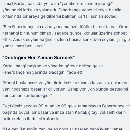
İsmail Kartal, basında yer alan “yöneticilere sunum yaptığı”
yönündeki iddiaları yalanladı. Fenerbahçe yöneticileriyle bir aile
ortamında bir araya geldiklerini belirten Kartal, şunları söyledi:
“Ben Fenerbahçe’nin evladıyım ama üzüldüğüm bir nokta var. Orad
herhangi bir sunum olmadı, sadece güncel konular üzerine sohbet
ettik. Ancak söylemediğim sözlerin basına sanki ben söylemişim gib
yansıtılması beni kırdı.”
“Desteğim Her Zaman Sürecek”
Kartal, hangi başkan ve yönetim göreve gelirse gelsin
Fenerbahçe’nin yanında olacağını ifade etti:
“Hangi başkanımız ve yöneticilerimiz kazanırsa kazansın, onlara ve
yeni hocamıza başarılar diliyorum. Şampiyonluk yolunda desteğimi
her zaman sürdüreceğim.”
Geçtiğimiz sezonu 99 puan ve 99 golle tamamlayan Fenerbahçe’ni
başında büyük bir başarıya imza atan Kartal, çıtayı yükselttiklerini
belirterek şu ifadeleri kullandı:
“El elden üstündür. Yeni gelen hocalar inşallah daha iyisini yapar.