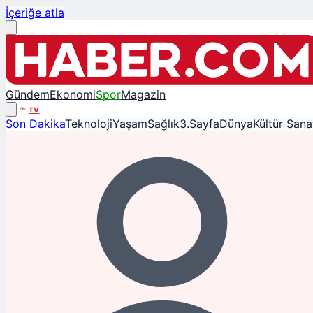
İçeriğe atla
Gündem
Ekonomi
Spor
Magazin
TV
Son Dakika
Teknoloji
Yaşam
Sağlık
3.Sayfa
Dünya
Kültür Sana