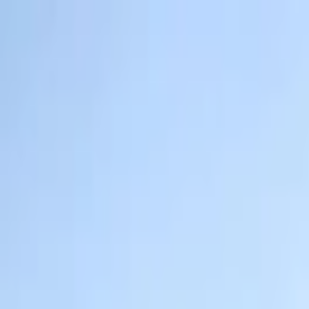
İçeriğe atla
Gündem
Ekonomi
Spor
Magazin
TV
Son Dakika
Teknoloji
Yaşam
Sağlık
3.Sayfa
Dünya
Kültür Sana