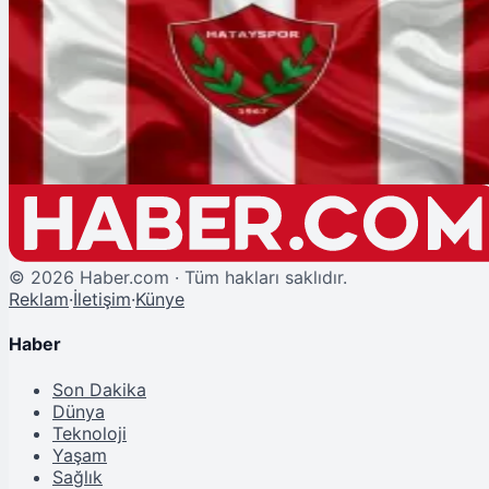
Şu An Okunan
Hatayspor 17 Haftada 2 Teknik Direktör Gönderdi
©
2026
Haber.com · Tüm hakları saklıdır.
Reklam
·
İletişim
·
Künye
Haber
Son Dakika
Dünya
Teknoloji
Yaşam
Sağlık