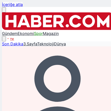
İçeriğe atla
Gündem
Ekonomi
Spor
Magazin
TV
Son Dakika
3.Sayfa
Teknoloji
Dünya