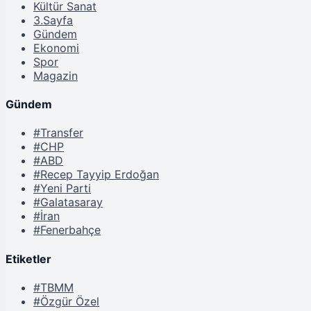
Kültür Sanat
3.Sayfa
Gündem
Ekonomi
Spor
Magazin
Gündem
#Transfer
#CHP
#ABD
#Recep Tayyip Erdoğan
#Yeni Parti
#Galatasaray
#İran
#Fenerbahçe
Etiketler
#TBMM
#Özgür Özel