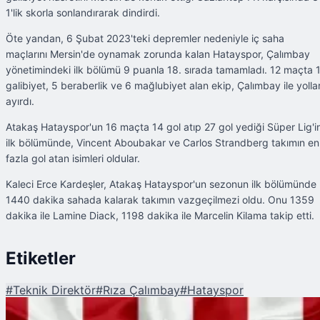
1'lik skorla sonlandırarak dindirdi.
Öte yandan, 6 Şubat 2023'teki depremler nedeniyle iç saha
maçlarını Mersin'de oynamak zorunda kalan Hatayspor, Çalımbay
yönetimindeki ilk bölümü 9 puanla 18. sırada tamamladı. 12 maçta 
galibiyet, 5 beraberlik ve 6 mağlubiyet alan ekip, Çalımbay ile yollar
ayırdı.
Atakaş Hatayspor'un 16 maçta 14 gol atıp 27 gol yediği Süper Lig'i
ilk bölümünde, Vincent Aboubakar ve Carlos Strandberg takımın en
fazla gol atan isimleri oldular.
Kaleci Erce Kardeşler, Atakaş Hatayspor'un sezonun ilk bölümünde
1440 dakika sahada kalarak takımın vazgeçilmezi oldu. Onu 1359
dakika ile Lamine Diack, 1198 dakika ile Marcelin Kilama takip etti.
Etiketler
#
Teknik Direktör
#
Rıza Çalımbay
#
Hatayspor