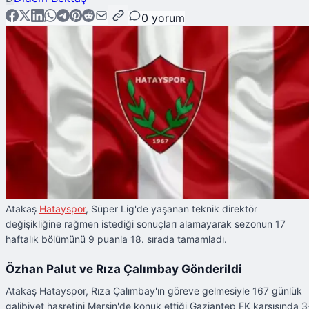
0
yorum
Atakaş
Hatayspor
, Süper Lig'de yaşanan teknik direktör
değişikliğine rağmen istediği sonuçları alamayarak sezonun 17
haftalık bölümünü 9 puanla 18. sırada tamamladı.
Özhan Palut ve Rıza Çalımbay Gönderildi
Atakaş Hatayspor, Rıza Çalımbay'ın göreve gelmesiyle 167 günlük
galibiyet hasretini Mersin'de konuk ettiği Gaziantep FK karşısında 3