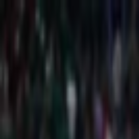
İçeriğe atla
Gündem
Ekonomi
Spor
Magazin
TV
Son Dakika
3.Sayfa
Teknoloji
Dünya