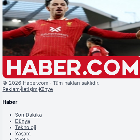
Şu An Okunan
Galatasaray'ın Orta Saha Adayı: Curtis Jones
©
2026
Haber.com · Tüm hakları saklıdır.
Reklam
·
İletişim
·
Künye
Haber
Son Dakika
Dünya
Teknoloji
Yaşam
Sağlık