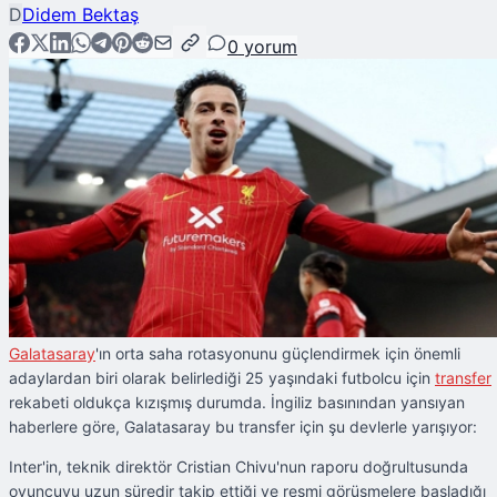
D
Didem Bektaş
0
yorum
Galatasaray
'ın orta saha rotasyonunu güçlendirmek için önemli
adaylardan biri olarak belirlediği 25 yaşındaki futbolcu için
transfer
rekabeti oldukça kızışmış durumda. İngiliz basınından yansıyan
haberlere göre, Galatasaray bu transfer için şu devlerle yarışıyor:
Inter'in, teknik direktör Cristian Chivu'nun raporu doğrultusunda
oyuncuyu uzun süredir takip ettiği ve resmi görüşmelere başladığı