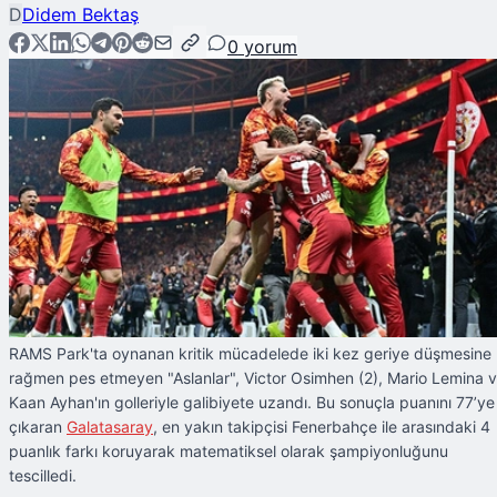
D
Didem Bektaş
0
yorum
RAMS Park'ta oynanan kritik mücadelede iki kez geriye düşmesine
rağmen pes etmeyen "Aslanlar", Victor Osimhen (2), Mario Lemina 
Kaan Ayhan'ın golleriyle galibiyete uzandı. Bu sonuçla puanını 77’ye
çıkaran
Galatasaray
, en yakın takipçisi Fenerbahçe ile arasındaki 4
puanlık farkı koruyarak matematiksel olarak şampiyonluğunu
tescilledi.