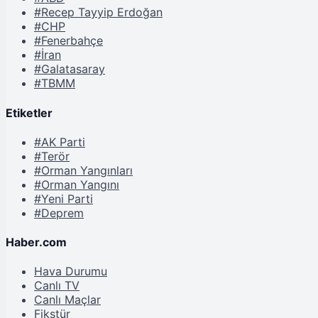
#Recep Tayyip Erdoğan
#CHP
#Fenerbahçe
#İran
#Galatasaray
#TBMM
Etiketler
#AK Parti
#Terör
#Orman Yangınları
#Orman Yangını
#Yeni Parti
#Deprem
Haber.com
Hava Durumu
Canlı TV
Canlı Maçlar
Fikstür