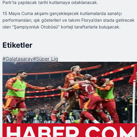
Park’ta yapılacak tarihi kutlamaya odaklanacak.
15 Mayıs Cuma akşamı gerçekleşecek kutlamalarda sanatçı
performansları, ışık gösterileri ve takımı Florya’dan stada getirecek
olan "Şampiyonluk Otobüsü" korteji taraftarlarla buluşacak.
Etiketler
#
Galatasaray
#
Süper Lig
Şu An Okunan
Galatasaray'ın Kupa Töreni Tarihi Belli Oldu