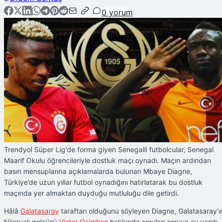
0
yorum
Trendyol Süper Lig'de forma giyen Senegalli futbolcular, Senegal
Maarif Okulu öğrencileriyle dostluk maçı oynadı. Maçın ardından
basın mensuplarına açıklamalarda bulunan Mbaye Diagne,
Türkiye’de uzun yıllar futbol oynadığını hatırlatarak bu dostluk
maçında yer almaktan duyduğu mutluluğu dile getirdi.
Hâlâ
Galatasaray
taraftarı olduğunu söyleyen Diagne, Galatasaray’ı
Nijeryalı golcüsü
Victor Osimhen
hakkında sorulan soruya şu yanıtı