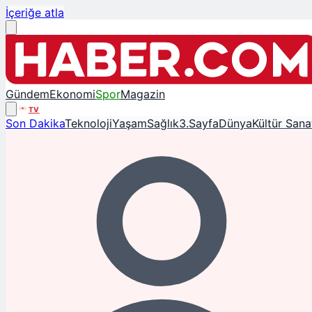
İçeriğe atla
Gündem
Ekonomi
Spor
Magazin
TV
Son Dakika
Teknoloji
Yaşam
Sağlık
3.Sayfa
Dünya
Kültür Sana