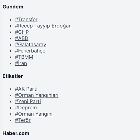
Gündem
#Transfer
#Recep Tayyip Erdoğan
#CHP
#ABD
#Galatasaray
#Fenerbahçe
#TBMM
#İran
Etiketler
#AK Parti
#Orman Yangınları
#Yeni Parti
#Deprem
#Orman Yangını
#Terör
Haber.com