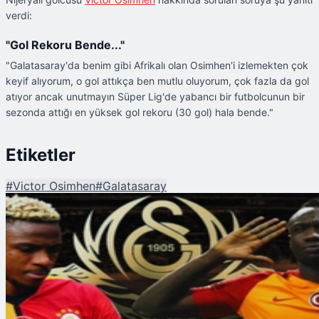
verdi:
"Gol Rekoru Bende..."
"Galatasaray'da benim gibi Afrikalı olan Osimhen'i izlemekten çok
keyif alıyorum, o gol attıkça ben mutlu oluyorum, çok fazla da gol
atıyor ancak unutmayın Süper Lig'de yabancı bir futbolcunun bir
sezonda attığı en yüksek gol rekoru (30 gol) hala bende."
Etiketler
#
Victor Osimhen
#
Galatasaray
Şu An Okunan
Galatasaray'ın Eski Yıldızından Osimhen'e Gönderme: "Hâlâ Gol Kralı
Benim"