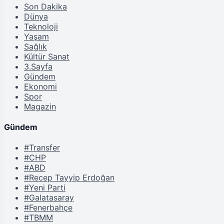
Son Dakika
Dünya
Teknoloji
Yaşam
Sağlık
Kültür Sanat
3.Sayfa
Gündem
Ekonomi
Spor
Magazin
Gündem
#Transfer
#CHP
#ABD
#Recep Tayyip Erdoğan
#Yeni Parti
#Galatasaray
#Fenerbahçe
#TBMM