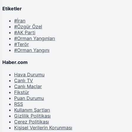
Etiketler
#İran
#Özgür Özel
#AK Parti
#Orman Yangınları
#Terör
#Orman Yangını
Haber.com
Hava Durumu
Canlı TV
Canlı Maçlar
Fikstür
Puan Durumu
RSS
Kullanım Şartları
Gizlilik Politikası
Çerez Politikası
Kişisel Verilerin Korunması