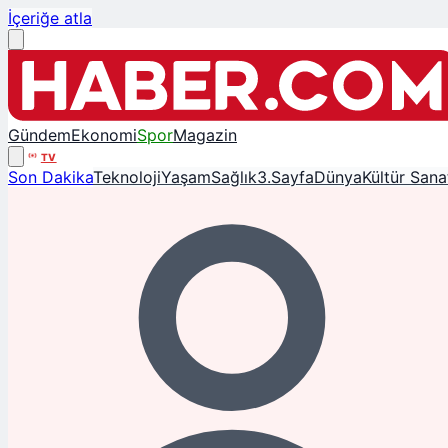
İçeriğe atla
Gündem
Ekonomi
Spor
Magazin
TV
Son Dakika
Teknoloji
Yaşam
Sağlık
3.Sayfa
Dünya
Kültür Sana