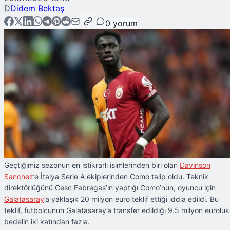
D
Didem Bektaş
0
yorum
Geçtiğimiz sezonun en istikrarlı isimlerinden biri olan
Davinson
Sanchez
’e İtalya Serie A ekiplerinden Como talip oldu. Teknik
direktörlüğünü Cesc Fabregas’ın yaptığı Como’nun, oyuncu için
Galatasaray
’a yaklaşık 20 milyon euro teklif ettiği iddia edildi. Bu
teklif, futbolcunun Galatasaray’a transfer edildiği 9.5 milyon euroluk
bedelin iki katından fazla.