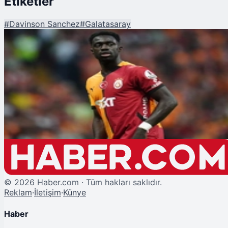
Etiketler
#
Davinson Sanchez
#
Galatasaray
Şu An Okunan
Galatasaray, Davinson Sanchez'e Yeni Sözleşme Hazırlığında! Zamlı Maaşı
Belli Oldu
©
2026
Haber.com · Tüm hakları saklıdır.
Reklam
·
İletişim
·
Künye
Haber