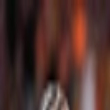
İçeriğe atla
Gündem
Ekonomi
Spor
Magazin
TV
Son Dakika
Teknoloji
Yaşam
Sağlık
3.Sayfa
Dünya
Kültür Sana