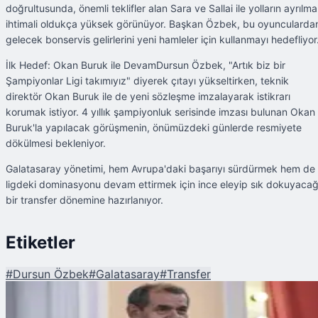
doğrultusunda, önemli teklifler alan Sara ve Sallai ile yolların ayrılma
ihtimali oldukça yüksek görünüyor. Başkan Özbek, bu oyuncularda
gelecek bonservis gelirlerini yeni hamleler için kullanmayı hedefliyor
İlk Hedef: Okan Buruk ile DevamDursun Özbek, "Artık biz bir
Şampiyonlar Ligi takımıyız" diyerek çıtayı yükseltirken, teknik
direktör Okan Buruk ile de yeni sözleşme imzalayarak istikrarı
korumak istiyor. 4 yıllık şampiyonluk serisinde imzası bulunan Okan
Buruk'la yapılacak görüşmenin, önümüzdeki günlerde resmiyete
dökülmesi bekleniyor.
Galatasaray yönetimi, hem Avrupa'daki başarıyı sürdürmek hem de
ligdeki dominasyonu devam ettirmek için ince eleyip sık dokuyacağ
bir transfer dönemine hazırlanıyor.
Etiketler
#
Dursun Özbek
#
Galatasaray
#
Transfer