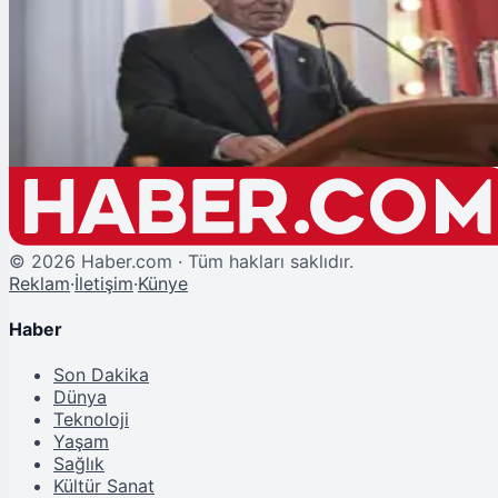
Şu An Okunan
Galatasaray'da Transferde "Özbek" Dokunuşu: İki İsimle Yollar Ayrılıyor
©
2026
Haber.com · Tüm hakları saklıdır.
Reklam
·
İletişim
·
Künye
Haber
Son Dakika
Dünya
Teknoloji
Yaşam
Sağlık
Kültür Sanat