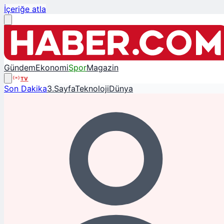
İçeriğe atla
Gündem
Ekonomi
Spor
Magazin
TV
Son Dakika
3.Sayfa
Teknoloji
Dünya