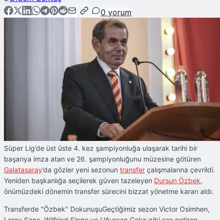
0
yorum
Süper Lig’de üst üste 4. kez şampiyonluğa ulaşarak tarihi bir
başarıya imza atan ve 26. şampiyonluğunu müzesine götüren
Galatasaray
’da gözler yeni sezonun
transfer
çalışmalarına çevrildi.
Yeniden başkanlığa seçilerek güven tazeleyen
Dursun Özbek
,
önümüzdeki dönemin transfer sürecini bizzat yönetme kararı aldı.
Transferde "Özbek" DokunuşuGeçtiğimiz sezon Victor Osimhen,
Leroy Sane, Wilfried Singo ve Uğurcan Çakır gibi ses getiren