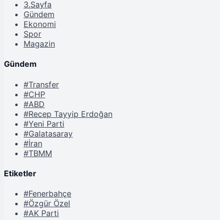
3.Sayfa
Gündem
Ekonomi
Spor
Magazin
Gündem
#Transfer
#CHP
#ABD
#Recep Tayyip Erdoğan
#Yeni Parti
#Galatasaray
#İran
#TBMM
Etiketler
#Fenerbahçe
#Özgür Özel
#AK Parti