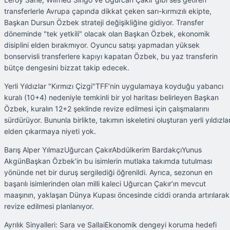
transferlerle Avrupa çapında dikkat çeken sarı-kırmızılı ekipte,
Başkan Dursun Özbek strateji değişikliğine gidiyor. Transfer
döneminde "tek yetkili" olacak olan Başkan Özbek, ekonomik
disiplini elden bırakmıyor. Oyuncu satışı yapmadan yüksek
bonservisli transferlere kapıyı kapatan Özbek, bu yaz transferin
bütçe dengesini bizzat takip edecek.
Yerli Yıldızlar "Kırmızı Çizgi"TFF’nin uygulamaya koyduğu yabancı
kuralı (10+4) nedeniyle temkinli bir yol haritası belirleyen Başkan
Özbek, kuralın 12+2 şeklinde revize edilmesi için çalışmalarını
sürdürüyor. Bununla birlikte, takımın iskeletini oluşturan yerli yıldızlar
elden çıkarmaya niyeti yok.
Barış Alper YılmazUğurcan ÇakırAbdülkerim BardakçıYunus
AkgünBaşkan Özbek’in bu isimlerin mutlaka takımda tutulması
yönünde net bir duruş sergilediği öğrenildi. Ayrıca, sezonun en
başarılı isimlerinden olan milli kaleci Uğurcan Çakır’ın mevcut
maaşının, yaklaşan Dünya Kupası öncesinde ciddi oranda artırılarak
revize edilmesi planlanıyor.
Ayrılık Sinyalleri: Sara ve SallaiEkonomik dengeyi koruma hedefi