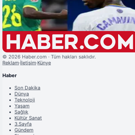
Galatasaray'da Orta Sahaya İki Panzer: Camavinga ve Gueye için Düğmey
Basıldı!
©
2026
Haber.com · Tüm hakları saklıdır.
Reklam
·
İletişim
·
Künye
Haber
Son Dakika
Dünya
Teknoloji
Yaşam
Sağlık
Kültür Sanat
3.Sayfa
Gündem