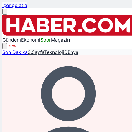
İçeriğe atla
Gündem
Ekonomi
Spor
Magazin
TV
Son Dakika
3.Sayfa
Teknoloji
Dünya