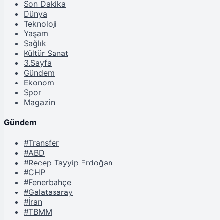
Son Dakika
Dünya
Teknoloji
Yaşam
Sağlık
Kültür Sanat
3.Sayfa
Gündem
Ekonomi
Spor
Magazin
Gündem
#Transfer
#ABD
#Recep Tayyip Erdoğan
#CHP
#Fenerbahçe
#Galatasaray
#İran
#TBMM