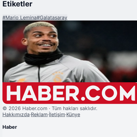
Etiketler
#
Mario Lemina
#
Galatasaray
Şu An Okunan
Galatasaray'da Mario Lemina Transferi Tamamlandı: İstanbul'a Geliyor
©
2026
Haber.com · Tüm hakları saklıdır.
Hakkımızda
·
Reklam
·
İletişim
·
Künye
Haber