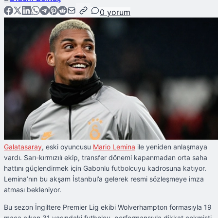
0
yorum
Galatasaray
, eski oyuncusu
Mario Lemina
ile yeniden anlaşmaya
vardı. Sarı-kırmızılı ekip, transfer dönemi kapanmadan orta saha
hattını güçlendirmek için Gabonlu futbolcuyu kadrosuna katıyor.
Lemina’nın bu akşam İstanbul’a gelerek resmi sözleşmeye imza
atması bekleniyor.
Bu sezon İngiltere Premier Lig ekibi Wolverhampton formasıyla 19
maça çıkan 31 yaşındaki futbolcu, performansıyla dikkat çekmişti.