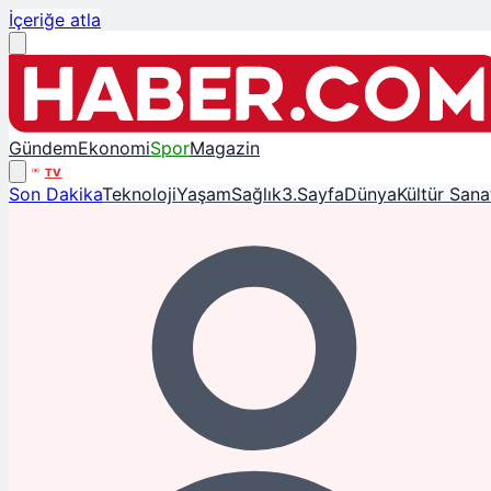
İçeriğe atla
Gündem
Ekonomi
Spor
Magazin
TV
Son Dakika
Teknoloji
Yaşam
Sağlık
3.Sayfa
Dünya
Kültür Sana