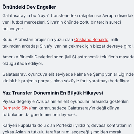
Önündeki Dev Engeller
Galatasaray’ın bu "rüya" transferindeki rakipleri ise Avrupa dışındak
yeni futbol merkezleri. Silva’nın önünde zorlu bir tercih süreci
bulunuyor:
Suudi Arabistan projesinin yüzü olan
Cristiano Ronaldo
, milli
takımdan arkadaşı Silva'yı yanına çekmek için bizzat devreye girdi.
Amerika Birleşik Devletleri’nden (MLS) astronomik tekliflerin masad
olduğu ifade ediliyor.
Galatasaray, oyuncuya elit seviyede kalma ve Şampiyonlar Ligi'nde
iddialı bir projenin parçası olma sözüyle fark yaratmayı hedefliyor.
Yaz Transfer Döneminin En Büyük Hikayesi
Piyasa değeriyle Avrupa’nın en elit oyuncuları arasında gösterilen
Bernardo Silva
’nın kararı, sadece Galatasaray’ın değil dünya
futbolunun da gündemini belirleyecek.
Kariyeri kupalarla dolu olan Portekizli yıldızın; devasa kontratları mı
yoksa Aslan'ın tutkulu taraftarını mı seçeceği şimdiden merak