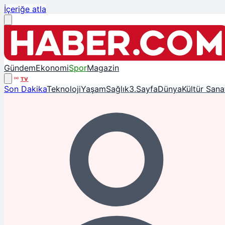
İçeriğe atla
Gündem
Ekonomi
Spor
Magazin
TV
Son Dakika
Teknoloji
Yaşam
Sağlık
3.Sayfa
Dünya
Kültür Sana