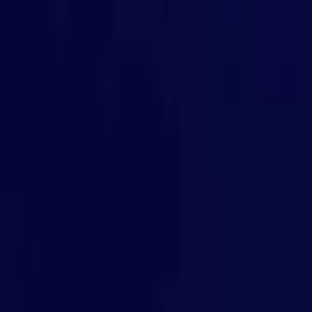
İçeriğe atla
Gündem
Ekonomi
Spor
Magazin
TV
Son Dakika
Teknoloji
Yaşam
Sağlık
3.Sayfa
Dünya
Kültür Sana