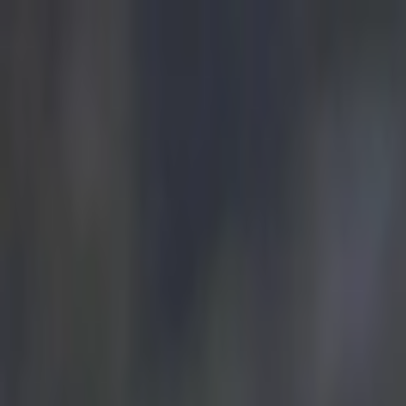
İçeriğe atla
Gündem
Ekonomi
Spor
Magazin
TV
Son Dakika
Teknoloji
Yaşam
Sağlık
3.Sayfa
Dünya
Kültür Sana