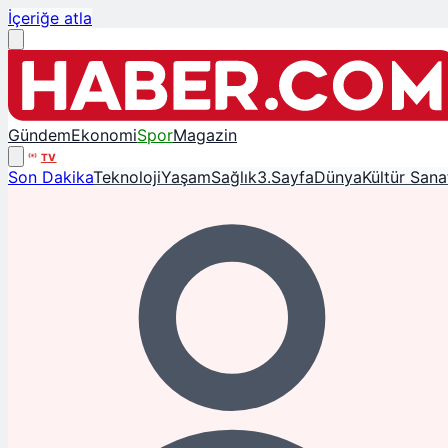
İçeriğe atla
Gündem
Ekonomi
Spor
Magazin
TV
Son Dakika
Teknoloji
Yaşam
Sağlık
3.Sayfa
Dünya
Kültür Sana