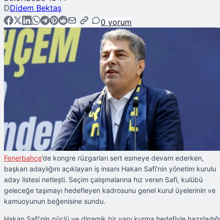
D
Didem Bektaş
0
yorum
Fenerbahçe
’de kongre rüzgarları sert esmeye devam ederken,
başkan adaylığını açıklayan iş insanı Hakan Safi’nin yönetim kurulu
aday listesi netleşti. Seçim çalışmalarına hız veren Safi, kulübü
geleceğe taşımayı hedefleyen kadrosunu genel kurul üyelerinin ve
kamuoyunun beğenisine sundu.
Hakan Safi’nin güçlü ve dinamik bir yapı kurma hedefiyle hazırladığ