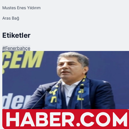
Mustes Enes Yıldırım
Aras Bağ
Etiketler
#
Fenerbahçe
Şu An Okunan
Fenerbahçe'de Hakan Safi'nin Yönetim Kurulu Listesi Belli Oldu