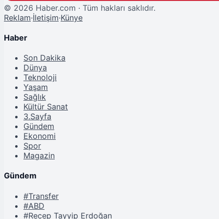
©
2026
Haber.com · Tüm hakları saklıdır.
Reklam
·
İletişim
·
Künye
Haber
Son Dakika
Dünya
Teknoloji
Yaşam
Sağlık
Kültür Sanat
3.Sayfa
Gündem
Ekonomi
Spor
Magazin
Gündem
#Transfer
#ABD
#Recep Tayyip Erdoğan