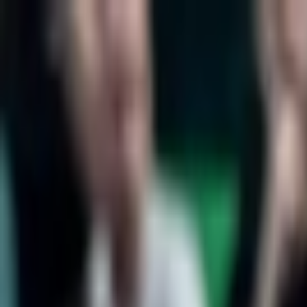
İçeriğe atla
Gündem
Ekonomi
Spor
Magazin
TV
Son Dakika
Teknoloji
Yaşam
Sağlık
3.Sayfa
Dünya
Kültür Sana