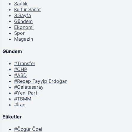
Sağlık
Kültür Sanat
3.Sayfa
Gündem
Ekonomi
Spor
Magazin
Gündem
#Transfer
#CHP
#ABD
#Recep Tayyip Erdoğan
#Galatasaray
#Yeni Parti
#TBMM
#İran
Etiketler
#Özgür Özel