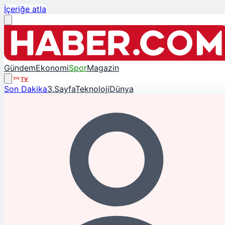
İçeriğe atla
Gündem
Ekonomi
Spor
Magazin
TV
Son Dakika
3.Sayfa
Teknoloji
Dünya