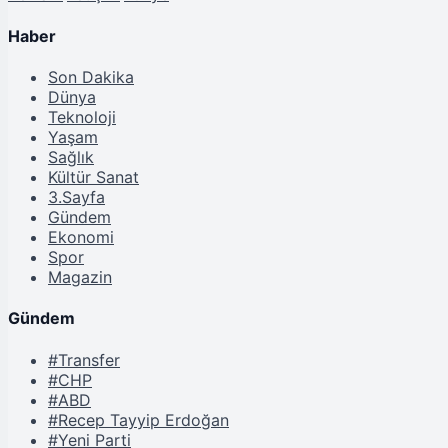
Haber
Son Dakika
Dünya
Teknoloji
Yaşam
Sağlık
Kültür Sanat
3.Sayfa
Gündem
Ekonomi
Spor
Magazin
Gündem
#Transfer
#CHP
#ABD
#Recep Tayyip Erdoğan
#Yeni Parti