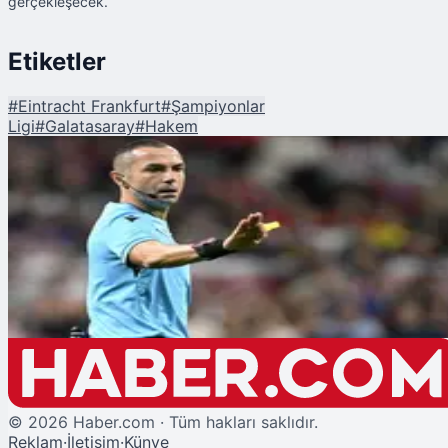
gerçekleşecek.
Etiketler
#
Eintracht Frankfurt
#
Şampiyonlar
Ligi
#
Galatasaray
#
Hakem
Şu An Okunan
Eintracht Frankfurt-Galatasaray Maçının Hakemi Belli Oldu
©
2026
Haber.com · Tüm hakları saklıdır.
Reklam
·
İletişim
·
Künye