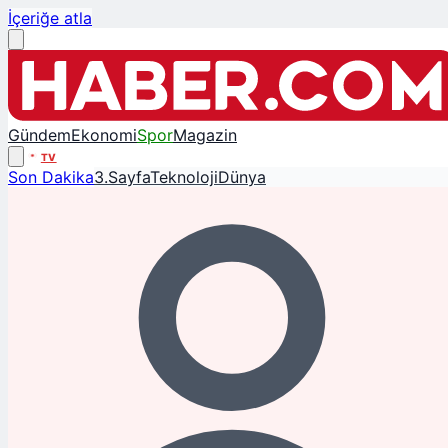
İçeriğe atla
Gündem
Ekonomi
Spor
Magazin
TV
Son Dakika
3.Sayfa
Teknoloji
Dünya