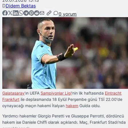
20.07.2026 15:13
D
Didem Bektaş
0
yorum
Galatasaray
'ın UEFA
Şampiyonlar Ligi
'nin ilk haftasında
Eintracht
Frankfurt
ile deplasmanda 18 Eylül Perşembe günü TSİ 22.00'de
oynayacağı maçın hakemi İtalyan
hakem
Guida oldu.
Yardımcı hakemler Giorgio Peretti ve Giuseppe Perrotti, dördüncü
hakem ise Daniele Chiffi olarak açıklandı. Maç, Frankfurt Stadı'nda