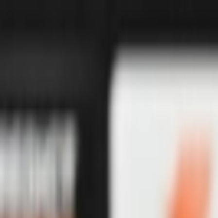
İçeriğe atla
Gündem
Ekonomi
Didem Bektaş
Spor
Magazin
Köşe Yazarı
TV
Son Dakika
Teknoloji
Yaşam
Sağlık
3.Sayfa
Dünya
Kültür Sana