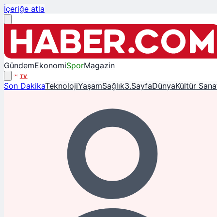
İçeriğe atla
Gündem
Ekonomi
Spor
Magazin
TV
Son Dakika
Teknoloji
Yaşam
Sağlık
3.Sayfa
Dünya
Kültür Sana