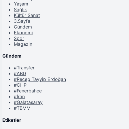
Yaşam
Sağlık
Kültür Sanat
3.Sayfa
Gündem
Ekonomi
Spor
Magazin
Gündem
#Transfer
#ABD
#Recep Tayyip Erdoğan
#CHP
#Fenerbahçe
#İran
#Galatasaray
#TBMM
Etiketler