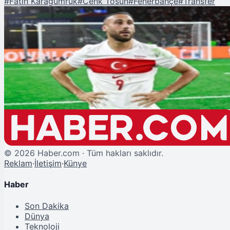
#
Fatih Karagümrük
#
Cenk Tosun
#
Fenerbahçe
#
Transfer
Şu An Okunan
Cenk Tosun'un Yeni Adresi Fatih Karagümrük Oldu
©
2026
Haber.com · Tüm hakları saklıdır.
Reklam
·
İletişim
·
Künye
Haber
Son Dakika
Dünya
Teknoloji