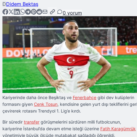
D
Didem Bektaş
0
yorum
Kariyerinde daha önce Beşiktaş ve
Fenerbahçe
gibi dev kulüplerin
formasını giyen
Cenk Tosun
, kendisine gelen yurt dışı tekliflerini ger
çevirerek rotasını Trendyol 1. Lig’e kırdı.
Bir süredir
transfer
görüşmelerini sürdüren milli futbolcunun,
kariyerine İstanbul’da devam etme isteği üzerine
Fatih Karagümrük
yönetimiyle büyük ölçüde mutabakat sağladığı öğrenildi.