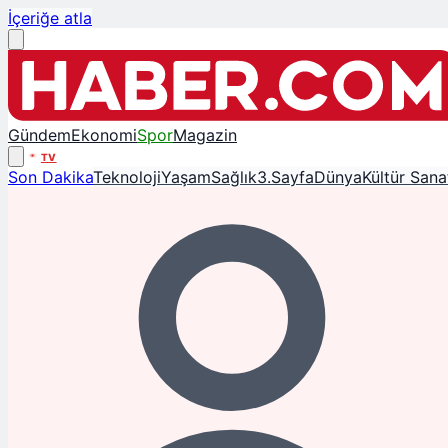
İçeriğe atla
Gündem
Ekonomi
Spor
Magazin
TV
Son Dakika
Teknoloji
Yaşam
Sağlık
3.Sayfa
Dünya
Kültür Sana