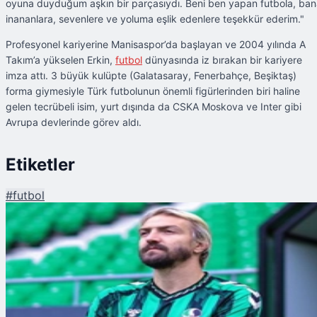
oyuna duyduğum aşkın bir parçasıydı. Beni ben yapan futbola, ba
inananlara, sevenlere ve yoluma eşlik edenlere teşekkür ederim."
Profesyonel kariyerine Manisaspor’da başlayan ve 2004 yılında A
Takım’a yükselen Erkin,
futbol
dünyasında iz bırakan bir kariyere
imza attı. 3 büyük kulüpte (Galatasaray, Fenerbahçe, Beşiktaş)
forma giymesiyle Türk futbolunun önemli figürlerinden biri haline
gelen tecrübeli isim, yurt dışında da CSKA Moskova ve Inter gibi
Avrupa devlerinde görev aldı.
Etiketler
#
futbol
Şu An Okunan
Caner Erkin Sahalara Veda Etti