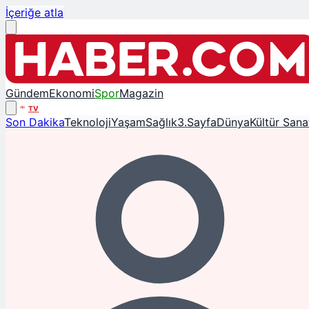
İçeriğe atla
Gündem
Ekonomi
Spor
Magazin
TV
Son Dakika
Teknoloji
Yaşam
Sağlık
3.Sayfa
Dünya
Kültür Sana