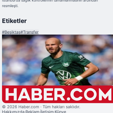
İstanbul'da sağlık kontrollerinin tamamlanmasının ardından
resmileşti.
Etiketler
#
Beşiktaş
#
Transfer
Şu An Okunan
Beşiktaş, Vaclav Cerny'i Resmen Açıkladı
©
2026
Haber.com · Tüm hakları saklıdır.
Hakkımızda
·
Reklam
·
İletişim
·
Künye