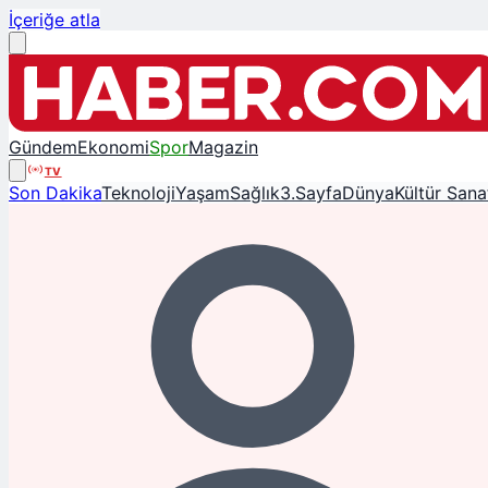
İçeriğe atla
Gündem
Ekonomi
Spor
Magazin
TV
Son Dakika
Teknoloji
Yaşam
Sağlık
3.Sayfa
Dünya
Kültür Sana