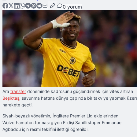
0
yorum
Ara
transfer
döneminde kadrosunu güçlendirmek için vites artıran
Beşiktaş
, savunma hattına dünya çapında bir takviye yapmak üzer
harekete geçti.
Siyah-beyazlı yönetimin, İngiltere Premier Lig ekiplerinden
Wolverhampton forması giyen Fildişi Sahilli stoper Emmanuel
Agbadou için resmi teklifini ilettiği öğrenildi.