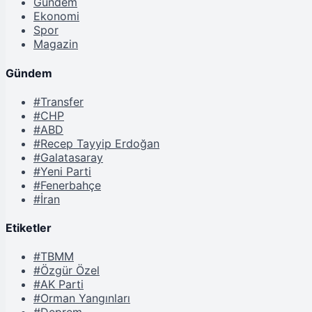
Gündem
Ekonomi
Spor
Magazin
Gündem
#Transfer
#CHP
#ABD
#Recep Tayyip Erdoğan
#Galatasaray
#Yeni Parti
#Fenerbahçe
#İran
Etiketler
#TBMM
#Özgür Özel
#AK Parti
#Orman Yangınları