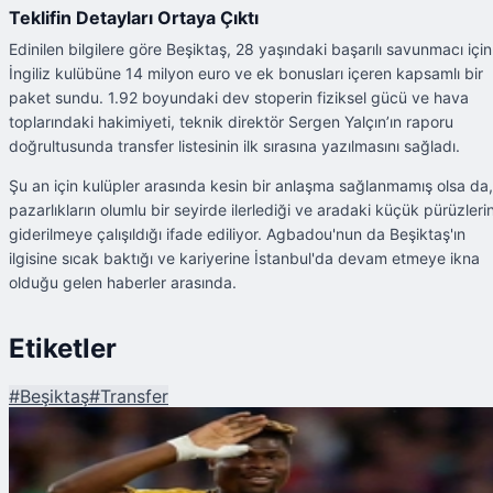
Teklifin Detayları Ortaya Çıktı
Edinilen bilgilere göre Beşiktaş, 28 yaşındaki başarılı savunmacı için
İngiliz kulübüne 14 milyon euro ve ek bonusları içeren kapsamlı bir
paket sundu. 1.92 boyundaki dev stoperin fiziksel gücü ve hava
toplarındaki hakimiyeti, teknik direktör Sergen Yalçın’ın raporu
doğrultusunda transfer listesinin ilk sırasına yazılmasını sağladı.
Şu an için kulüpler arasında kesin bir anlaşma sağlanmamış olsa da,
pazarlıkların olumlu bir seyirde ilerlediği ve aradaki küçük pürüzleri
giderilmeye çalışıldığı ifade ediliyor. Agbadou'nun da Beşiktaş'ın
ilgisine sıcak baktığı ve kariyerine İstanbul'da devam etmeye ikna
olduğu gelen haberler arasında.
Etiketler
#
Beşiktaş
#
Transfer
Şu An Okunan