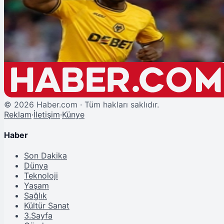
Beşiktaş'tan Emmanuel Agbadou Hamlesi
©
2026
Haber.com · Tüm hakları saklıdır.
Reklam
·
İletişim
·
Künye
Haber
Son Dakika
Dünya
Teknoloji
Yaşam
Sağlık
Kültür Sanat
3.Sayfa