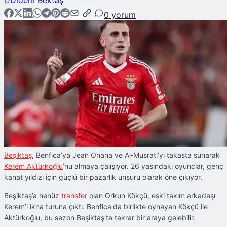
D
Didem Bektaş
0
yorum
Beşiktaş
, Benfica’ya Jean Onana ve Al‑Musrati’yi takasta sunarak
Kerem Aktürkoğlu
’nu almaya çalışıyor. 26 yaşındaki oyunclar, genç
kanat yıldızı için güçlü bir pazarlık unsuru olarak öne çıkıyor.
Beşiktaş’a henüz
transfer
olan Orkun Kökçü, eski takım arkadaşı
Kerem’i ikna turuna çıktı. Benfica'da birlikte oynayan Kökçü ile
Aktürkoğlu, bu sezon Beşiktaş'ta tekrar bir araya gelebilir.