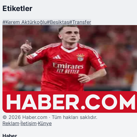
Etiketler
#
Kerem Aktürkoğlu
#
Beşiktaş
#
Transfer
Şu An Okunan
Beşiktaş'tan Benfica Çıkarması! Orkun'dan Sonra Hedefte Kerem
Aktürkoğlu Var!
©
2026
Haber.com · Tüm hakları saklıdır.
Reklam
·
İletişim
·
Künye
Haber