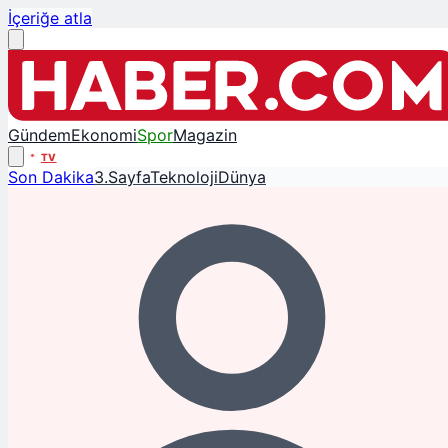
İçeriğe atla
Gündem
Ekonomi
Spor
Magazin
TV
Son Dakika
3.Sayfa
Teknoloji
Dünya